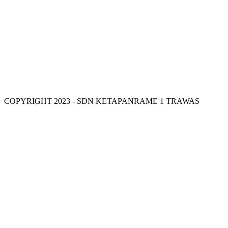
VISI SDN KETAPANRAME 1
SD 
COPYRIGHT 2023 - SDN KETAPANRAME 1 TRAWAS